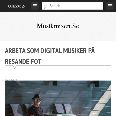
Skip
CATEGORIES
to
content
Musikmixen.se
ARBETA SOM DIGITAL MUSIKER PÅ
RESANDE FOT
[A-]
[A+]