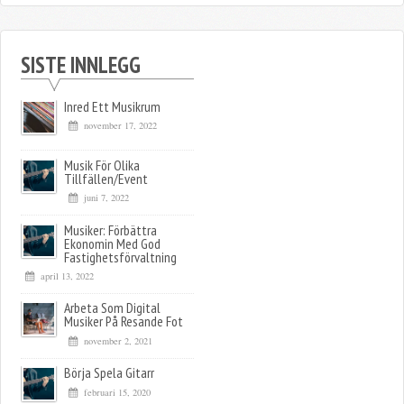
SISTE INNLEGG
Inred Ett Musikrum
november 17, 2022
Musik För Olika
Tillfällen/event
juni 7, 2022
Musiker: Förbättra
Ekonomin Med God
Fastighetsförvaltning
april 13, 2022
Arbeta Som Digital
Musiker På Resande Fot
november 2, 2021
Börja Spela Gitarr
februari 15, 2020