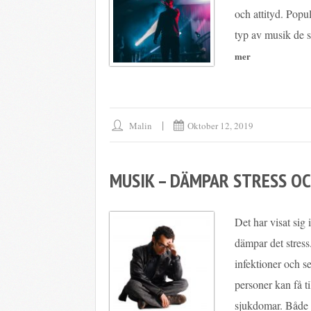
och attityd. Popul
typ av musik de s
Malin
Oktober 12, 2019
MUSIK – DÄMPAR STRESS 
Det har visat sig 
dämpar det stres
infektioner och se
personer kan få t
sjukdomar. Både 