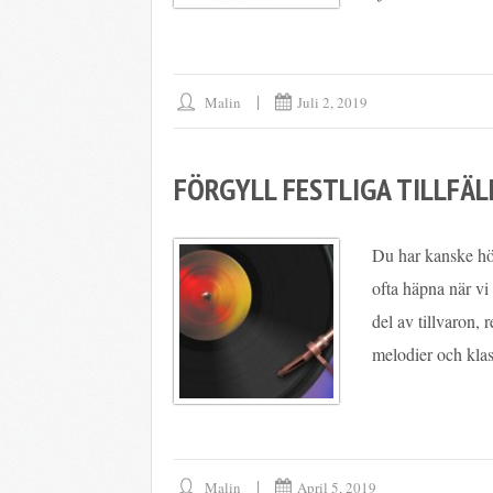
Malin
Juli 2, 2019
FÖRGYLL FESTLIGA TILLFÄL
Du har kanske hör
ofta häpna när vi
del av tillvaron, r
melodier och klass
Malin
April 5, 2019