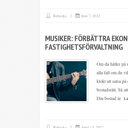
Rebecka
Juni 7, 2022
MUSIKER: FÖRBÄTTRA EKO
FASTIGHETSFÖRVALTNING
Om du håller på m
alla fall om du vi
klokt att satsa p
bostadsrätt. Så at
Din bostad är
Rebecka
April 13, 2022