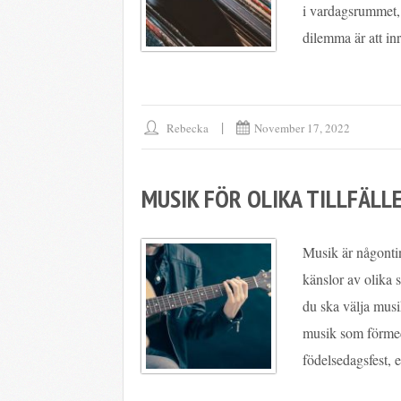
i vardagsrummet, 
dilemma är att inr
Rebecka
November 17, 2022
MUSIK FÖR OLIKA TILLFÄLL
Musik är någontin
känslor av olika s
du ska välja musik 
musik som förmedl
födelsedagsfest, e